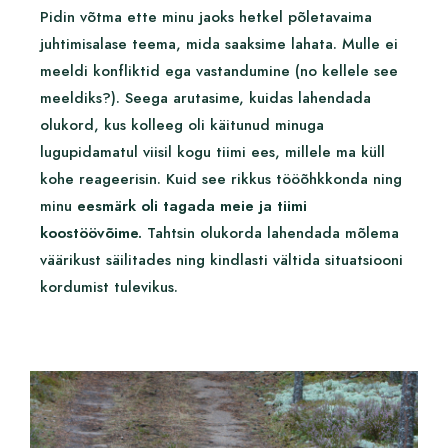
Pidin võtma ette minu jaoks hetkel põletavaima
juhtimisalase teema, mida saaksime lahata. Mulle ei
meeldi konfliktid ega vastandumine (no kellele see
meeldiks?). Seega arutasime, kuidas lahendada
olukord, kus kolleeg oli käitunud minuga
lugupidamatul viisil kogu tiimi ees, millele ma küll
kohe reageerisin. Kuid see rikkus tööõhkkonda ning
minu
eesmärk oli tagada meie ja tiimi
koostöövõime.
Tahtsin olukorda lahendada mõlema
väärikust säilitades ning kindlasti vältida situatsiooni
kordumist tulevikus.