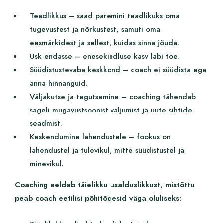
Teadlikkus – saad paremini teadlikuks oma
tugevustest ja nõrkustest, samuti oma
eesmärkidest ja sellest, kuidas sinna jõuda.
Usk endasse – enesekindluse kasv läbi toe.
Süüdistustevaba keskkond – coach ei süüdista ega
anna hinnanguid.
Väljakutse ja tegutsemine – coaching tähendab
sageli mugavustsoonist väljumist ja uute sihtide
seadmist.
Keskendumine lahendustele – fookus on
lahendustel ja tulevikul, mitte süüdistustel ja
minevikul.
Coaching eeldab täielikku usalduslikkust, mistõttu
peab coach eetilisi põhitõdesid väga oluliseks: