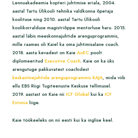
Lennuakadeemia kopteri juhtimise eriala, 2004.
aastal Tartu Ülikooli tehnika valdkonna õpetaja
koolituse ning 2010. aastal Tartu Ülikooli
koolikorralduse magistriõppe mentorluse haru. 2015.
aastal läbis meeskonnajuhtide arenguprogrammis,
mille raames oli Kaiel ka oma juhtimisalane coach.
2018. aasta kevadest on Kaie
AoEC
poolt
diplomeeritud
Executive Coach
. Kaie on ka üks
arengutuge pakkuvatest coachidest
keskastmejuhtide arenguprogrammis KAJA
, mida viib
ellu EBS Riigi Tugiteenuste Keskuse tellimusel.
2019. aastast on Kaie nii
ICF Global
kui ka
ICF
Estonia
liige.
Kaie töökeeleks on nii eesti kui ka inglise keel.