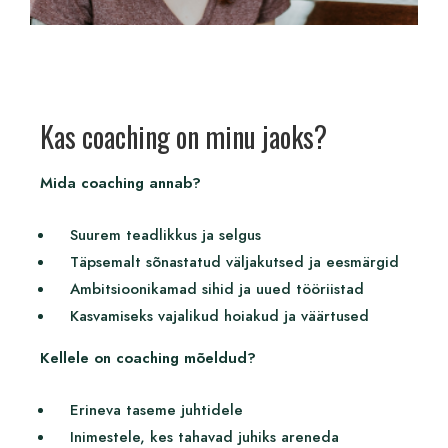
Kas coaching on minu jaoks?
Mida coaching annab?
Suurem teadlikkus ja selgus
Täpsemalt sõnastatud väljakutsed ja eesmärgid
Ambitsioonikamad sihid ja uued tööriistad
Kasvamiseks vajalikud hoiakud ja väärtused
Kellele on coaching mõeldud?
Erineva taseme juhtidele
Inimestele, kes tahavad juhiks areneda