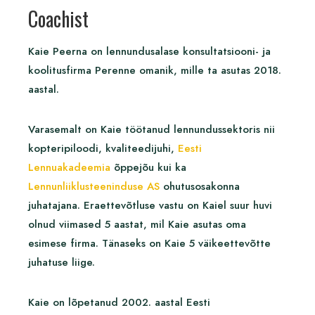
Coachist
Kaie Peerna on lennundusalase konsultatsiooni- ja
koolitusfirma Perenne omanik, mille ta asutas 2018.
aastal.
Varasemalt on Kaie töötanud lennundussektoris nii
kopteripiloodi, kvaliteedijuhi,
Eesti
Lennuakadeemia
õppejõu kui ka
Lennunliiklusteeninduse AS
ohutusosakonna
juhatajana. Eraettevõtluse vastu on Kaiel suur huvi
olnud viimased 5 aastat, mil Kaie asutas oma
esimese firma. Tänaseks on Kaie 5 väikeettevõtte
juhatuse liige.
Kaie on lõpetanud 2002. aastal Eesti