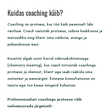
Kuidas coaching käib?
Coaching on protsess, kus töö käib peamiselt läbi
vestluse. Coach vastutab protsessi, sobiva keskkonna ja
metoodika ning klient oma valikute, arengu ja
pühendumise eest.
Koostöö algab soovi korral sobivuskohtumisega
(chemistry meeting), kus
coach
tutvustab coachingu
protsessi ja olemust, klient aga saab rääkida oma
ootustest ja eesmärgist. Esimene konsultatsioon on
tasuta ega too kaasa mingeid kohustusi.
Professionaalset coachingu protsessi võib
iseloomustada järgmiselt: