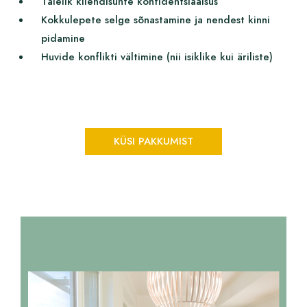
Täielik kliendisuhte konfidentsiaalsus
Kokkulepete selge sõnastamine ja nendest kinni
pidamine
Huvide konflikti vältimine (nii isiklike kui äriliste)
KÜSI PAKKUMIST