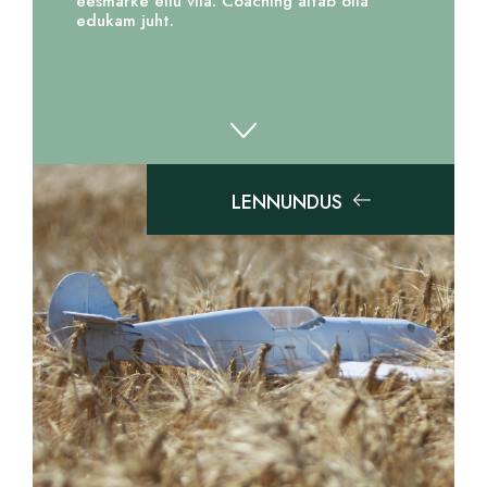
eesmärke ellu viia. Coaching aitab olla
edukam juht.
LENNUNDUS