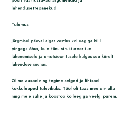
poolt väärtustavad argumendid ja
lahendusettepanekud.
Tulemus
Järgmisel päeval algas vestlus kolleegiga küll
pingega õhus, kuid tänu struktureeritud
lähenemisele ja emotsioonitusele kulges see kiirelt
lahenduse suunas.
Olime ausad ning tegime selged ja lihtsad
kokkulepped tulevikuks. Tööl oli taas meeldiv olla
ning meie suhe ja koostöö kolleegiga veelgi parem.