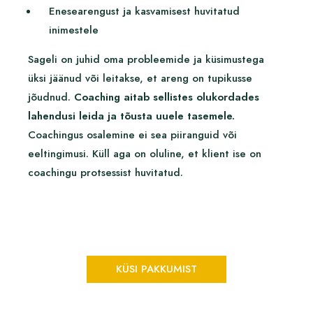
Enesearengust ja kasvamisest huvitatud
inimestele
Sageli on juhid oma probleemide ja küsimustega
üksi jäänud või leitakse, et areng on tupikusse
jõudnud.
Coaching aitab sellistes olukordades
lahendusi leida ja tõusta uuele tasemele.
Coachingus osalemine ei sea piiranguid või
eeltingimusi. Küll aga on oluline, et klient ise on
coachingu protsessist huvitatud.
KÜSI PAKKUMIST