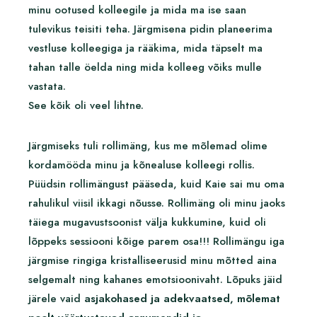
minu ootused kolleegile ja mida ma ise saan
tulevikus teisiti teha. Järgmisena pidin planeerima
vestluse kolleegiga ja rääkima, mida täpselt ma
tahan talle öelda ning mida kolleeg võiks mulle
vastata.
See kõik oli veel lihtne.
Järgmiseks tuli rollimäng, kus me mõlemad olime
kordamööda minu ja kõnealuse kolleegi rollis.
Püüdsin rollimängust pääseda, kuid Kaie sai mu oma
rahulikul viisil ikkagi nõusse. Rollimäng oli minu jaoks
täiega mugavustsoonist välja kukkumine, kuid oli
lõppeks sessiooni kõige parem osa!!! Rollimängu iga
järgmise ringiga kristalliseerusid minu mõtted aina
selgemalt ning kahanes emotsioonivaht. Lõpuks jäid
järele vaid
asjakohased ja adekvaatsed, mõlemat