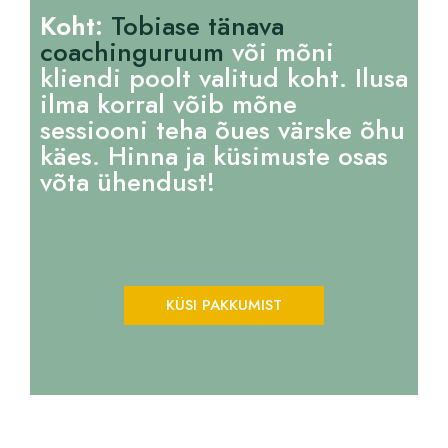
Koht:
Tobiase tänava
coachinguruum
või mõni
kliendi poolt valitud koht. Ilusa
ilma korral võib mõne
sessiooni teha õues värske õhu
käes. Hinna ja küsimuste osas
võta ühendust!
KÜSI PAKKUMIST