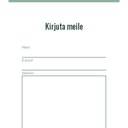
Kirjuta meile
Nimi
E-post
Sõnum